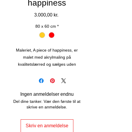
happiness
Pris
3.000,00 kr.
80 x 60 cm
*
Maleriet, A piece of happiness, er
malet med akrylmaling på
kvalitetslærred og sælges uden
ramme.
Maleriet er str. 80 x 60 cm, er malet
på kanterne af lærredet, og har snore
på bagsiden - lige til at hænge op.
Ingen anmeldelser endnu
Kontakt mig, hvis du er interesseret i
Del dine tanker. Vær den første til at
at få ramme på.
skrive en anmeldelse.
Skriv en anmeldelse