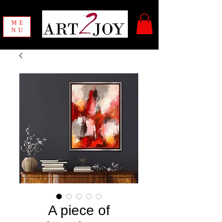
ME
NU
A piece of