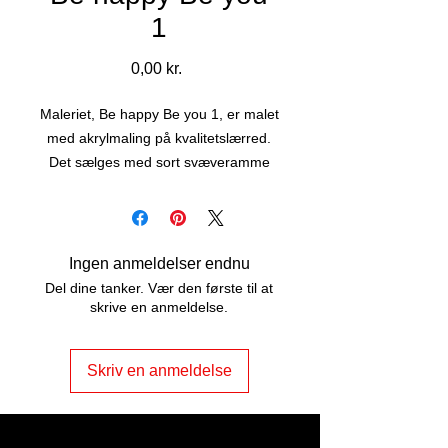
1
Pris
0,00 kr.
Maleriet, Be happy Be you 1, er malet
med akrylmaling på kvalitetslærred.
Det sælges med sort svæveramme
og har snore på bagsiden - lige til at
hænge op.
Maleriet er str. 20 x 20 cm passer fint
sammen med Be happy Be you 2. De
Ingen anmeldelser endnu
ses sammen i billedgalleriet.
Del dine tanker. Vær den første til at
skrive en anmeldelse.
Kontakt mig, hvis du er interesseret i
maleriet.
Skriv en anmeldelse
ART2JOY by