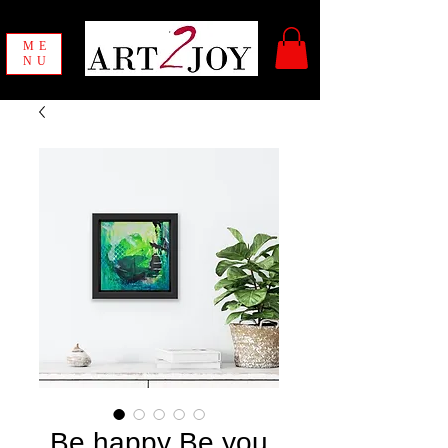
ME
NU
Be happy Be you