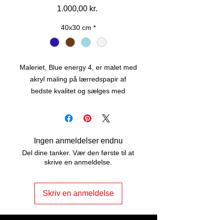
Pris
1.000,00 kr.
40x30 cm
*
Maleriet, Blue energy 4, er malet med
akryl maling på lærredspapir af
bedste kvalitet og sælges med
passepartout i sort ramme.
Maleriet er str. 40 x 30 cm, har snore
på bagsiden og er lige til at hænge
op.
Ingen anmeldelser endnu
Del dine tanker. Vær den første til at
skrive en anmeldelse.
Skriv en anmeldelse