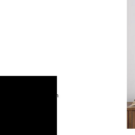
ART2JOY by
Vibeke Johannessen
Odensevej 5, Nr. Søby
DK - 5792 Årslev
Tlf. +45 4157 6729
Mail:
vibeke@art2joy.dk