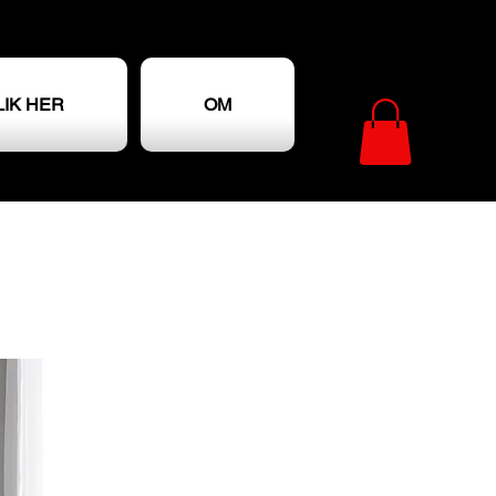
LIK HER
OM