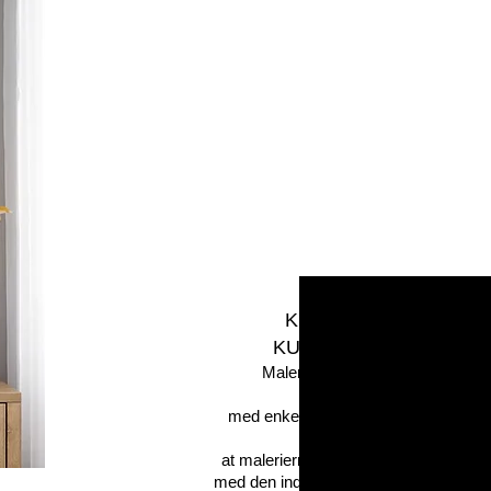
KUNST TIL GLÆDE /
KUNSTEN AT GLÆDE
Malerier fra ART2JOY klæder
moderne boliger,
med enkel og eksklusiv indretning.
Min anbefaling er,
at malerierne ses på egen lokation,
med den indretning der er i
hjemmet.