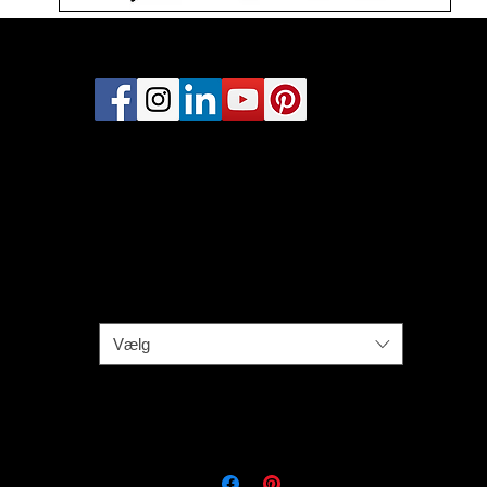
Blue sky
Pris
2.000,00 kr.
Maleriet, Blue sky, er malet med akrylmaling på 4 cm dybt kvalitetslærr
Maleriet måler 60 x 50 cm, er malet på kanterne af lærredet, og har sn
på bagsiden - lige til at hænge op.
Kontakt mig, hvis du vil se maleriet LIVE eller have maleriet på prøve i 
60 x 50 cm
*
hjem.
Vælg