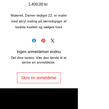
Pris
1.400,00 kr.
Maleriet, Damer dejligst 22, er malet
med akryl maling på lærredspapir af
bedste kvalitet og sælges med
passepartout i sort ramme.
Maleriet er str. 50 x 40 cm, har snore
på bagsiden og er lige til at hænge
op.
Ingen anmeldelser endnu
Del dine tanker. Vær den første til at
skrive en anmeldelse.
Skriv en anmeldelse
ART2JOY by
Vibeke Johannessen
Odensevej 5, Nr. Søby