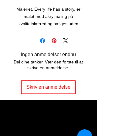
Maleriet, Every life has a story, er
malet med akrylmaling på
kvalitetslærred og sælges uden
ramme.
Maleriet er str. 80 x 60 cm, er malet
på kanterne af lærredet, og har snore
på bagsiden - lige til at hænge op.
Ingen anmeldelser endnu
Kontakt mig på tlf. 4157 6729, hvis du
Del dine tanker. Vær den første til at
er interesseret i at få ramme på, vil se
skrive en anmeldelse.
maleriet LIVE eller have det på prøve.
Skriv en anmeldelse
ART2JOY by
Vibeke Johannessen
Odensevej 5, Nr. Søby
DK - 5792 Årslev