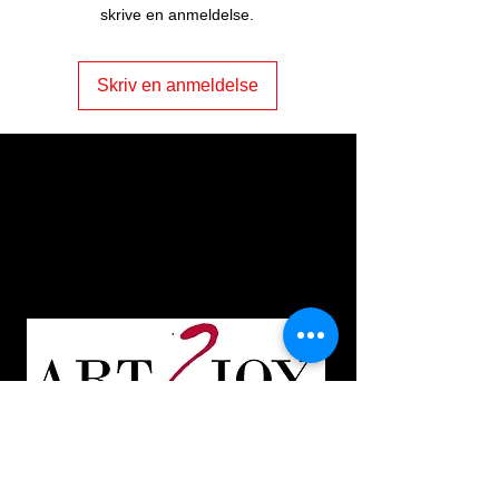
skrive en anmeldelse.
Skriv en anmeldelse
ART2JOY by
Vibeke Johannessen
Odensevej 5, Nr. Søby
DK - 5792 Årslev
Tlf.
+45 4157 6729
Mail:
vibeke@art2joy.dk
KUNST TIL GLÆDE /