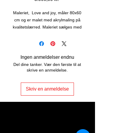
Maleriet, Love and joy, måler 80x60
cm og er malet med akrylmaling på
kvalitetslærred. Maleriet sælges med
sort svæveramme - lige til at hænge
op.
Ingen anmeldelser endnu
Del dine tanker. Vær den første til at
skrive en anmeldelse.
Skriv en anmeldelse
ART2JOY by
Vibeke Johannessen
Odensevej 5, Nr. Søby
DK - 5792 Årslev