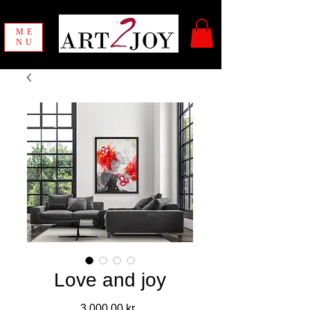
ME
NU
Love and joy
Pris
3.000,00 kr.