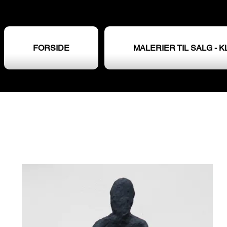
FORSIDE
MALERIER TIL SALG - K