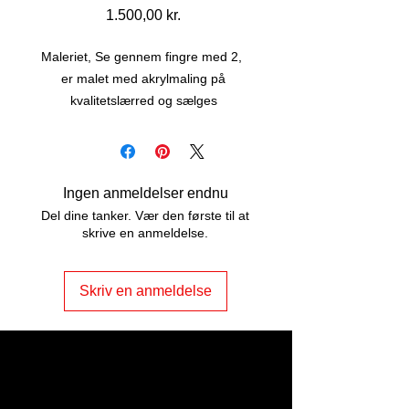
Pris
1.500,00 kr.
Maleriet, Se gennem fingre med 2,  
er malet med akrylmaling på 
kvalitetslærred og sælges 
uindrammet.Maleriet er str. 40 x 40 
cm, er malet på kanterne af lærredet, 
og har snore på bagsiden - lige til at 
hænge op.Kontakt mig, hvis du er 
Ingen anmeldelser endnu
interesseret i at få ramme på - i 
Del dine tanker. Vær den første til at
opslaget er maleriet vist uden ramme 
skrive en anmeldelse.
og med sølvramme.
Skriv en anmeldelse
ART2JOY by
Vibeke Johannessen
Odensevej 5, Nr. Søby