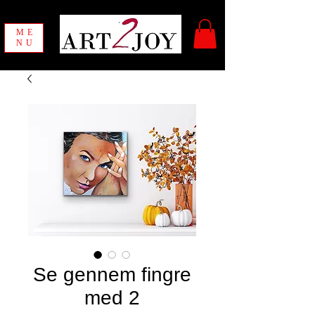
ME
NU
Se gennem fingre
med 2