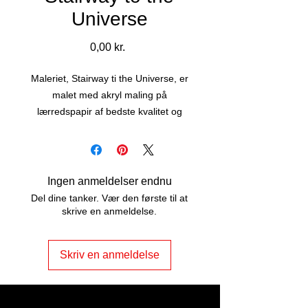
Universe
Pris
0,00 kr.
Maleriet, Stairway ti the Universe, er
malet med akryl maling på
lærredspapir af bedste kvalitet og
sælges med passepartout i sort
ramme.
Maleriet er str. 50 x 40 cm, har snore
på bagsiden og er lige til at hænge
Ingen anmeldelser endnu
op.
Del dine tanker. Vær den første til at
skrive en anmeldelse.
Skriv en anmeldelse
ART2JOY by