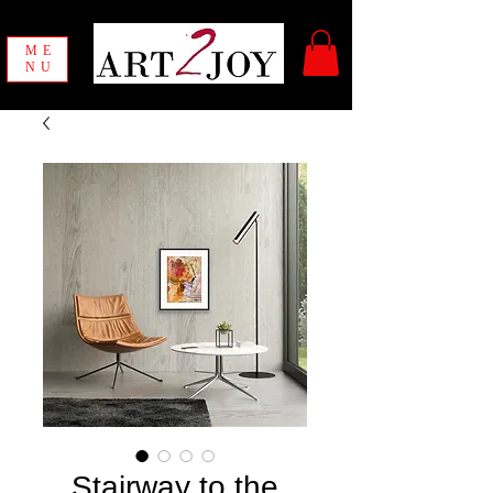
ME
NU
Stairway to the