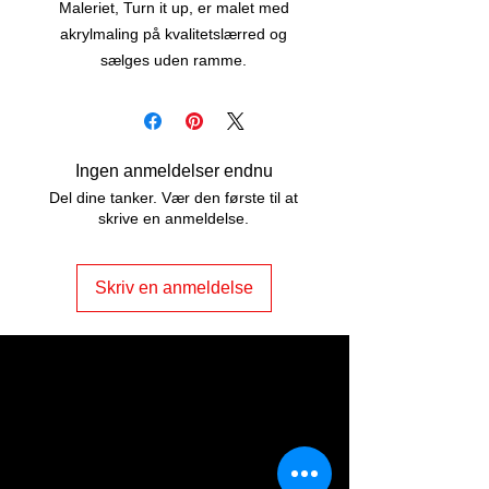
Maleriet, Turn it up, er malet med
akrylmaling på kvalitetslærred og
sælges uden ramme.
Maleriet er str. 100 x 100 cm, er
malet på kanterne af lærredet, og har
snore på bagsiden - lige til at hænge
op.
Ingen anmeldelser endnu
Del dine tanker. Vær den første til at
Kontakt mig, hvis du er interesseret i
skrive en anmeldelse.
at få ramme på.
Skriv en anmeldelse
ART2JOY by
Vibeke Johannessen
Odensevej 5, Nr. Søby
DK - 5792 Årslev
Tlf.
+45 4157 6729