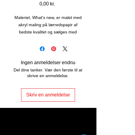
Pris
0,00 kr.
Maleriet, What's new, er malet med
akryl maling på lærredspapir af
bedste kvalitet og sælges med
passepartout i sort ramme.
Maleriet er str. 50 x 40 cm, har snore
på bagsiden og er lige til at hænge
op.
Ingen anmeldelser endnu
Del dine tanker. Vær den første til at
skrive en anmeldelse.
Skriv en anmeldelse
ART2JOY by
Vibeke Johannessen
Odensevej 5, Nr. Søby