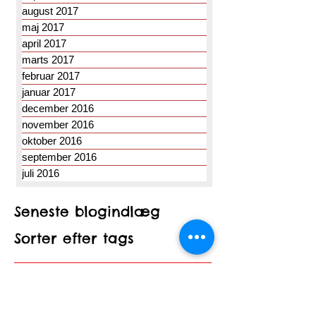
august 2017
maj 2017
april 2017
marts 2017
februar 2017
januar 2017
december 2016
november 2016
oktober 2016
september 2016
juli 2016
Seneste blogindlæg
Sorter efter tags
Svendborgvej 224
Vibeke Johannessen
abstrakt
art2joy
atelier
byggeri
figurativt
galleri
jul
kunst
udstilling
x-huset
åbent hus