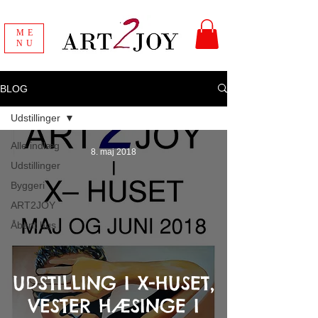
ME
NU
BLOG
Udstillinger
Alle indlæg
8. maj 2018
Udstillinger
Byggeri
ART2JOY
Åbent hus
UDSTILLING I X-HUSET,
VESTER HÆSINGE I