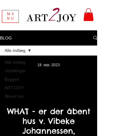
ME
NU
BLOG
Alle indlæg
Alle indlæg
18. sep. 2023
Udstillinger
Byggeri
ART2JOY
Åbent hus
WHAT - er der åbent
hus v. Vibeke
Johannessen,