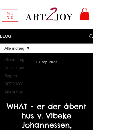
ME
NU
BLOG
Alle indlæg
Alle indlæg
18. sep. 2023
Udstillinger
Byggeri
ART2JOY
Åbent hus
WHAT - er der åbent
hus v. Vibeke
Johannessen,