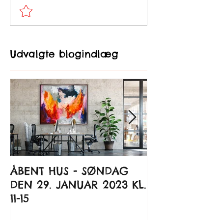
Kommenter og bedøm...
Udvalgte blogindlæg
ÅBENT HUS - SØNDAG
Kunst til glæ
DEN 29. JANUAR 2023 KL.
Kunsten at 
11-15