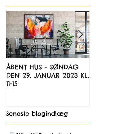
ÅBENT HUS - SØNDAG
Kunst til glæ
DEN 29. JANUAR 2023 KL.
Kunsten at 
11-15
Seneste blogindlæg