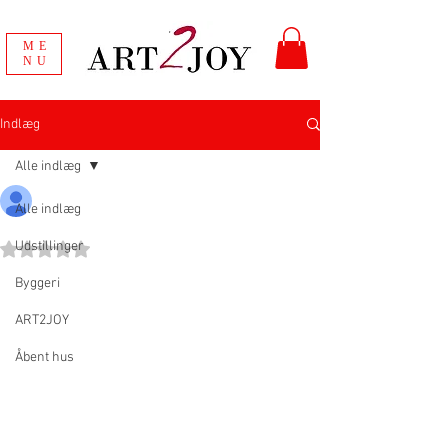
ME
NU
Indlæg
Alle indlæg
Vibeke Johannessen
Alle indlæg
19. sep. 2018
Opdateret:
16. jan. 2023
Udstillinger
Bedømt til NaN ud af 5 stjerner.
Byggeri
ART2JOY
Åbent hus