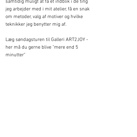
samtidig muligt at få et indblik i de ting 
jeg arbejder med i mit atelier, få en snak 
om metoder, valg af motiver og hvilke 
teknikker jeg benytter mig af.
Læg søndagsturen til Galleri ART2JOY - 
her må du gerne blive "mere end 5 
minutter" 
ART2JOY
Åbent hus
Se alle
Seneste blogindlæg