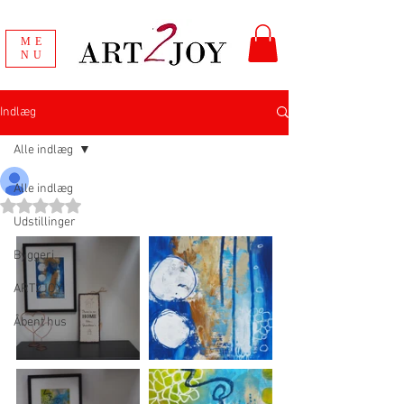
ME
NU
Indlæg
Alle indlæg
Vibeke Johannessen
Alle indlæg
15. okt. 2018
Bedømt til NaN ud af 5 stjerner.
Udstillinger
Byggeri
ART2JOY
Åbent hus