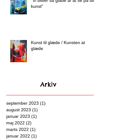
"Vi bliver så glade af at se på din
kunst"
Kunst til glæde / Kunsten at
glæde
Arkiv
september 2023
(1)
1 indlæg
august 2023
(1)
1 indlæg
januar 2023
(1)
1 indlæg
maj 2022
(2)
2 indlæg
marts 2022
(1)
1 indlæg
januar 2022
(1)
1 indlæg