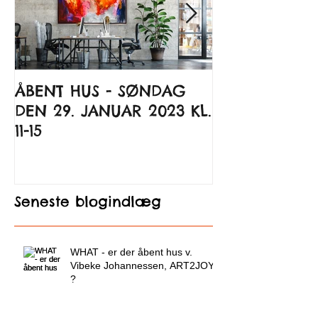
ÅBENT HUS - SØNDAG
Kunst til glæ
DEN 29. JANUAR 2023 KL.
Kunsten at 
11-15
Seneste blogindlæg
WHAT - er der åbent hus v.
Vibeke Johannessen, ART2JOY
?