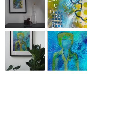
 Galleri ART2JOY slår traditionen tro 
dørene op til ÅBENT HUS sidste søndag i 
måneden. 
Her i oktober måned er det søndag den 
28. kl. 11 - 16.
Læg søndagsturen til Odensevej 5 i Nr. 