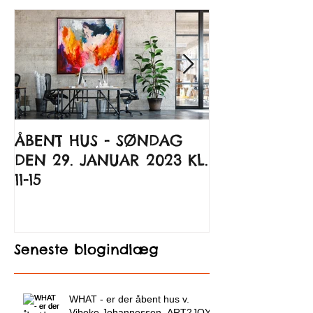
ÅBENT HUS - SØNDAG
Kunst til glæ
DEN 29. JANUAR 2023 KL.
Kunsten at 
11-15
Seneste blogindlæg
WHAT - er der åbent hus v.
Vibeke Johannessen, ART2JOY